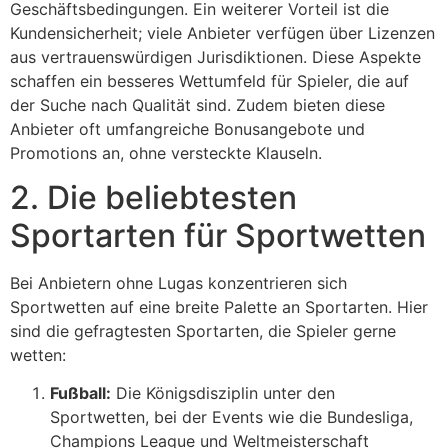
Geschäftsbedingungen. Ein weiterer Vorteil ist die
Kundensicherheit; viele Anbieter verfügen über Lizenzen
aus vertrauenswürdigen Jurisdiktionen. Diese Aspekte
schaffen ein besseres Wettumfeld für Spieler, die auf
der Suche nach Qualität sind. Zudem bieten diese
Anbieter oft umfangreiche Bonusangebote und
Promotions an, ohne versteckte Klauseln.
2. Die beliebtesten
Sportarten für Sportwetten
Bei Anbietern ohne Lugas konzentrieren sich
Sportwetten auf eine breite Palette an Sportarten. Hier
sind die gefragtesten Sportarten, die Spieler gerne
wetten:
Fußball:
Die Königsdisziplin unter den
Sportwetten, bei der Events wie die Bundesliga,
Champions League und Weltmeisterschaft