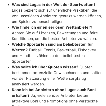
Was sind Lugas in der Welt der Sportwetten?
Lugas bezieht sich auf unehrliche Praktiken, die
von unseriösen Anbietern genutzt werden können,
um Spieler zu benachteiligen.
Wie finde ich einen seriösen Wettanbieter?
Achten Sie auf Lizenzen, Bewertungen und faire
Konditionen, um die besten Anbieter zu wählen.
Welche Sportarten sind am beliebtesten für
Wetten?
Fußball, Tennis, Basketball, Eishockey
und Handball zählen zu den beliebtesten
Sportarten.
Was sollte ich über Quoten wissen?
Quoten
bestimmen potenzielle Gewinnchancen und sollten
vor der Platzierung einer Wette sorgfältig
analysiert werden.
Kann ich bei Anbietern ohne Lugas auch Boni
erhalten?
Ja, viele seriöse Anbieter bieten
attraktive Boni und Promotions ohne versteckte