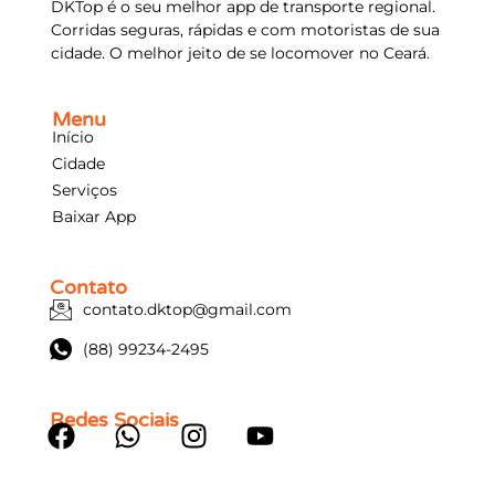
DKTop é o seu melhor app de transporte regional.
Corridas seguras, rápidas e com motoristas de sua
cidade. O melhor jeito de se locomover no Ceará.
Menu
Início
Cidade
Serviços
Baixar App
Contato
contato.dktop@gmail.com
(88) 99234-2495
Redes Sociais