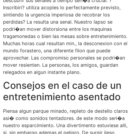
descubrir sus senales a tiempo seri�a crucial. ?
Inscribiri? utiliza acoples lo perfectamente previsto,
sintiendo la urgencia imperiosa de recobrar los
perdidas? La resulta una senal. Nuestro lapso se
podri�an mover distorsiona entre los maquinas
tragamonedas o bien las mesas sobre entretenimiento.
Muchas horas cual resultan min., la desconexion con el
mundo forastero, una diferente filon que puede
aprovechar. Las compromiso personales se podri�an
mover resienten. La personas, los amigos, guardan
relegados en algun instante plano.
Consejos en el caso de un
entretenimiento asentado
Piensa algun parque minado, repleto de destello claros
asi� como sonidos tentadores. de este modo seri�a
nuestro esparcimiento. Una divertimento estuviese alli,
si, sin embargo ademas el peligro. De surgir ileso,