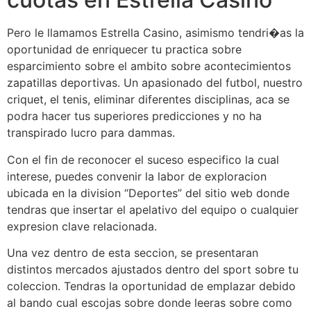
Pero le llamamos Estrella Casino, asimismo tendri�as la
oportunidad de enriquecer tu practica sobre
esparcimiento sobre el ambito sobre acontecimientos
zapatillas deportivas. Un apasionado del futbol, nuestro
criquet, el tenis, eliminar diferentes disciplinas, aca se
podra hacer tus superiores predicciones y no ha
transpirado lucro para dammas.
Con el fin de reconocer el suceso especifico la cual
interese, puedes convenir la labor de exploracion
ubicada en la division “Deportes” del sitio web donde
tendras que insertar el apelativo del equipo o cualquier
expresion clave relacionada.
Una vez dentro de esta seccion, se presentaran
distintos mercados ajustados dentro del sport sobre tu
coleccion. Tendras la oportunidad de emplazar debido
al bando cual escojas sobre donde leeras sobre como