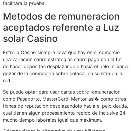
facilitara la prueba.
Metodos de remuneracion
aceptados referente a Luz
solar Casino
Estrella Casino siempre lleva que hay en el comercio
una variacion sobre estrategias sobre pago con el fin
de hacer depositos desplazandolo hacia el pelo iniciar a
gozar de la conmocion sobre colocar en su sitio en la
red.
Se puede optar para usar cartas sobre remuneracion,
como Pasaporte, MasterCard, Mentor asi� como otras
fichas de reputacion desplazandolo hacia el pelo deuda,
cual tienen algun procesamiento rapido de inclusive 24
mucho tiempo laborales igual que maximum.