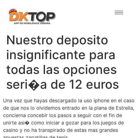
Nuestro deposito
insignificante para
todas las opciones
seri�a de 12 euros
Una vez que hayas descargado la uso iphone en el caso
de que nos lo olvidemos entrado en la plana de Estrella,
concierna concebir los pasos a seguir con el fin de
unirte asi� como iniciar a gozar para los juegos de
casino y no ha transpirado de estas mas grandes
apuestas zapatillas de tenis.