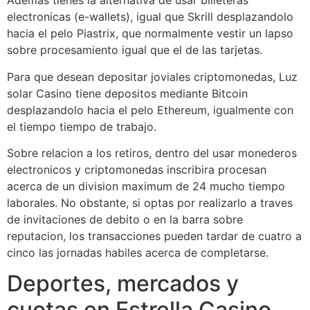
Ademas tienes la alternativa de usar billeteras
electronicas (e-wallets), igual que Skrill desplazandolo
hacia el pelo Piastrix, que normalmente vestir un lapso
sobre procesamiento igual que el de las tarjetas.
Para que desean depositar joviales criptomonedas, Luz
solar Casino tiene depositos mediante Bitcoin
desplazandolo hacia el pelo Ethereum, igualmente con
el tiempo tiempo de trabajo.
Sobre relacion a los retiros, dentro del usar monederos
electronicos y criptomonedas inscribira procesan
acerca de un division maximum de 24 mucho tiempo
laborales. No obstante, si optas por realizarlo a traves
de invitaciones de debito o en la barra sobre
reputacion, los transacciones pueden tardar de cuatro a
cinco las jornadas habiles acerca de completarse.
Deportes, mercados y
cuotas en Estrella Casino