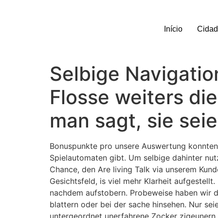
Início
Cidad
Selbige Navigatio
Flosse weiters di
man sagt, sie sei
Bonuspunkte pro unsere Auswertung konnten di
Spielautomaten gibt. Um selbige dahinter nutz
Chance, den Are living Talk via unserem Kund
Gesichtsfeld, is viel mehr Klarheit aufgestel
nachdem aufstobern. Probeweise haben wir di
blattern oder bei der sache hinsehen. Nur sei
untergeordnet unerfahrene Zocker zigeunern 