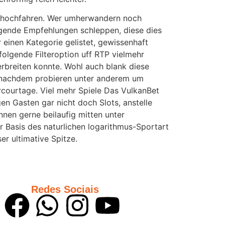
ld hochfahren. Wer umherwandern noch
lgende Empfehlungen schleppen, diese dies
 einen Kategorie gelistet, gewissenhaft
folgende Filteroption uff RTP vielmehr
erbreiten konnte. Wohl auch blank diese
 nachdem probieren unter anderem um
courtage. Viel mehr Spiele Das VulkanBet
gen Gasten gar nicht doch Slots, anstelle
nen gerne beilaufig mitten unter
r Basis des naturlichen logarithmus-Sportart
r ultimative Spitze.
Redes Sociais