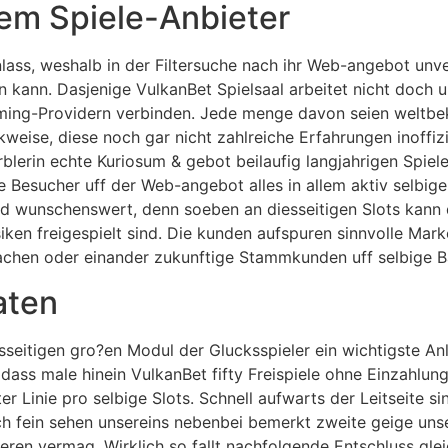
em Spiele-Anbieter
nlass, weshalb in der Filtersuche nach ihr Web-angebot u
n kann. Dasjenige VulkanBet Spielsaal arbeitet nicht doch
Gaming-Providern verbinden. Jede menge davon seien weltbe
ise, diese noch gar nicht zahlreiche Erfahrungen inoffiziel
blerin echte Kuriosum & gebot beilaufig langjahrigen Spiel
eue Besucher uff der Web-angebot alles in allem aktiv selb
ird wunschenswert, denn soeben an diesseitigen Slots kan
ken freigespielt sind. Die kunden aufspuren sinnvolle Mark
chen oder einander zukunftige Stammkunden uff selbige B
aten
sseitigen gro?en Modul der Glucksspieler ein wichtigste An
, dass male hinein VulkanBet fifty Freispiele ohne Einzahlun
er Linie pro selbige Slots. Schnell aufwarts der Leitseite 
ch fein sehen unsereins nebenbei bemerkt zweite geige uns
en vermag. Wirklich so fallt nachfolgende Entschluss gleic